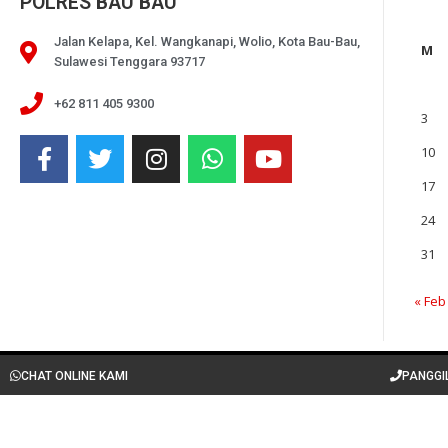
POLRES BAU BAU
Jalan Kelapa, Kel. Wangkanapi, Wolio, Kota Bau-Bau,
M
Sulawesi Tenggara 93717
+62 811 405 9300
3
10
17
24
31
« Feb
CHAT ONLINE KAMI
PANGGI